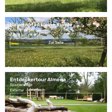
Bauernpfad kleine Runde
Spazierwege
Extertal
Zur Seite
Entdeckertour Almena
Spazierwege
Extertal
Zur Seite