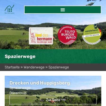
Spazierwege
Startseite
»
Wanderwege
»
Spazierwege
Drecken und Huppigsberg
Spazierwege
Dörentrup
Zur Seite