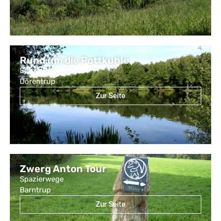
Rund um die Pottkuhle
Spazierwege
Dörentrup
Zur Seite
Zwerg Anton Tour
Spazierwege
Barntrup
Zur Seite