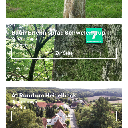
BaumErlebnispfad Schwelentrup
Spazierwege
Dörentrup
Zur Seite
A1 Rund um Heidelbeck
Spazierwege
Kalletal
Zur Seite