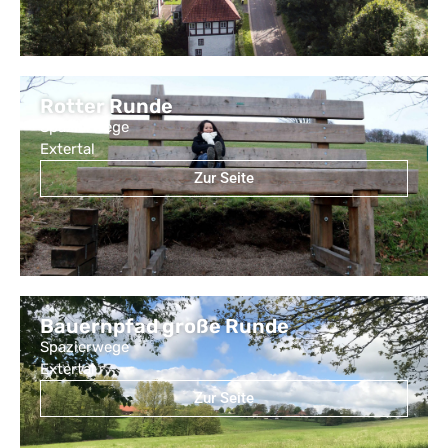
Rotter Runde
Spazierwege
Extertal
Zur Seite
Bauernpfad große Runde
Spazierwege
Extertal
Zur Seite