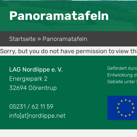
Panoramatafeln
Startseite
»
Panoramatafeln
Sorry, but you do not have permission to view th
Gefördert dur
LAG Nordlippe e. V.
Entwicklung de
Energiepark 2
Gebiete unter
32694 Dörentrup
05231 / 62 11 59
info[at]nordlippe.net