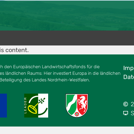
is content.
ch den Europäischen Landwirtschaftsfonds für die
Imp
s ländlichen Raums: Hier investiert Europa in die ländlichen
Dat
 Beteiligung des Landes Nordrhein-Westfalen.
2
S