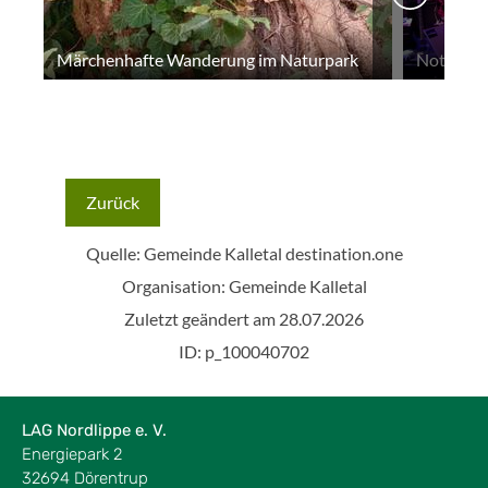
LAG Nordlippe e. V.
Energiepark 2
32694 Dörentrup